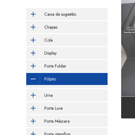
Caixa de sugestão
Púl
Chapas
Cola
Display
Porta Folder
Púlpito
Urna
Porta Luva
Porta Máscara
Porta utensílios