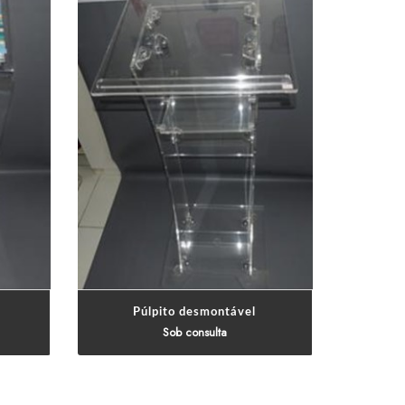
sulta
Sob consulta
imônias,
Púlpito ultilizado em igrejas, cerimônias,
tc para
apresentações, empresas e etc para
ventos.
eventos.
Púlpito desmontável
Sob consulta