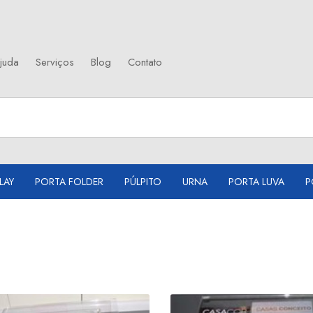
juda
Serviços
Blog
Contato
LAY
PORTA FOLDER
PÚLPITO
URNA
PORTA LUVA
P
Púlpito prateleiras
Púl