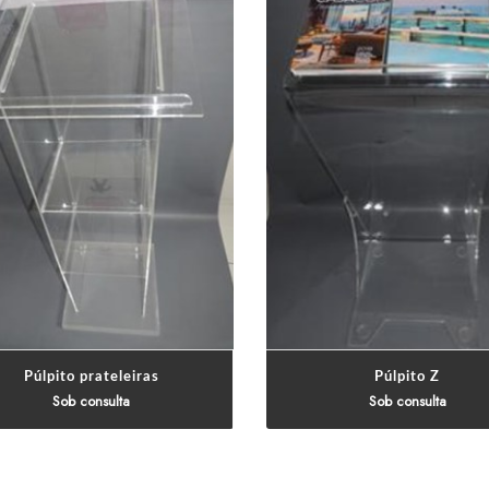
Sob consulta
Sob con
pito ultilizado em igrejas, cerimônias,
Púlpito ultilizado em igrejas, cer
apresentações, empresas e etc para
apresentações, empresas e e
eventos.
e
Púlpito prateleiras
Púlpito Z
Sob consulta
Sob consulta